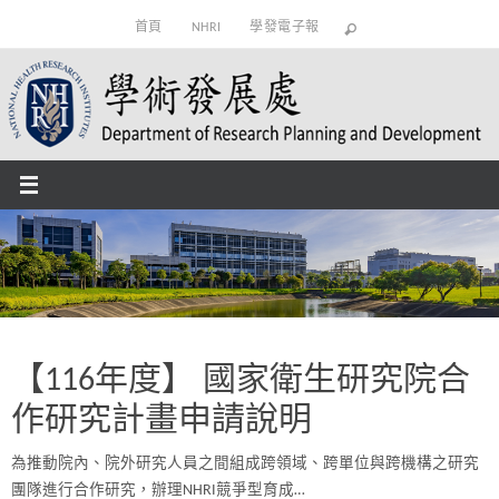
Skip
首頁
NHRI
學發電子報
to
content
【116年度】 國家衛生研究院合
作研究計畫申請說明
為推動院內、院外研究人員之間組成跨領域、跨單位與跨機構之研究
團隊進行合作研究，辦理NHRI競爭型育成…