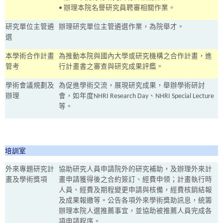
•
辦理本院名譽研究員聘審相關作業。
研究單位主管遴
辦理研究單位主管遴選作業，為院舉才。
選
本學術合作計畫
為推動本院與國內大學或研究機構之合作計畫，進
管考
行計畫書之審查與研究成果評鑑。
學術會議規劃及
為促進學術交流，展現研究成果，舉辦學術研討
辦理
會，如年度
NHRI Research Day
、
NHRI Special Lecture
等。
培訓室
外來專題研究計
協助研究人員申請院外的研究補助，及辦理外來計
畫及學術獎項
畫申請獲得後之合約簽訂、經費申領；計畫執行時
人員、經費及期程變更申請與核備，經費核銷結報
及成果報繳等。公告各項外來學術獎助訊息，統籌
辦理本院人選推薦事宜，並協助被推薦人員完成各
項申請程序。