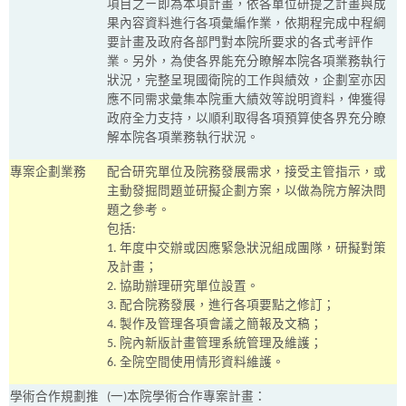
項目之ㄧ即為本項計畫，依各單位研提之計畫與成
果內容資料進行各項彙編作業，依期程完成中程綱
要計畫及政府各部門對本院所要求的各式考評作
業。另外，為使各界能充分瞭解本院各項業務執行
狀況，完整呈現國衛院的工作與績效，企劃室亦因
應不同需求彙集本院重大績效等說明資料，俾獲得
政府全力支持，以順利取得各項預算使各界充分瞭
解本院各項業務執行狀況。
專案企劃業務
配合研究單位及院務發展需求，接受主管指示，或
主動發掘問題並研擬企劃方案，以做為院方解決問
題之參考。
包括
:
1.
年度中交辦或因應緊急狀況組成團隊，研擬對策
及計畫；
2.
協助辦理研究單位設置。
3.
配合院務發展，進行各項要點之修訂；
4.
製作及管理各項會議之簡報及文稿；
5.
院內新版計畫管理系統管理及維護；
6.
全院空間使用情形資料維護。
學術合作規劃推
(
一
)
本院學術合作專案計畫：