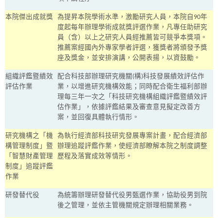
本院傑出成就獎
為提昇本院學術水準，激勵研究人員，本院自
90
年
度起每年辦理學術成就獎評選作業，凡專任助研究
員（含）以上之研究人員經推薦皆可競爭本獎項。
推薦案經國內外專家學者評選，獲獎者將頒發予獎
座及獎金，並安排演講，公開表揚，以資鼓勵。
組織評鑑暨績效
配合科技部辦理研究機關
(
構
)
科技發展績效評估作
評估作業
業，以增進研究機構效能；同時配合衛生福利部辦
理每三年一次之「科技研究機構組織評鑑暨績效評
估作業」，依據評鑑結果及審查意見擬定改善方
案，並回復具體執行情形。
研究機構之「機
為執行經濟部科技研究發展專案計畫，配合經濟部
構管理制度」暨
辦理追蹤評鑑作業，使經濟部瞭解本院之制度調整
「智慧財產管理
歷程及落實成效等情形。
制度」追蹤評鑑
作業
研發替代役
為統籌辦理研發替代役男甄選作業，協助役男到院
後之管理，並依主管機關規定辦理相關業務。