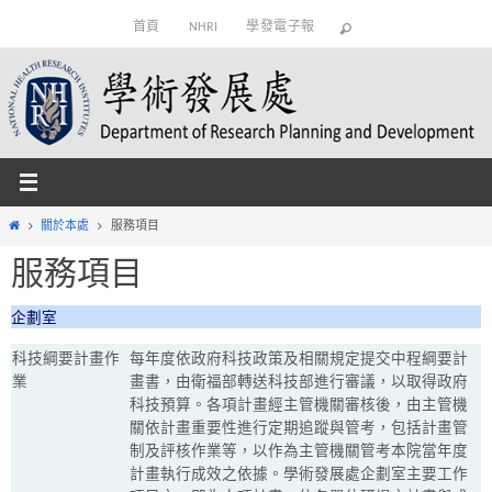
Skip
首頁
NHRI
學發電子報
to
content
Home
關於本處
服務項目
服務項目
企劃室
科技綱要計畫作
每年度依政府科技政策及相關規定提交中程綱要計
業
畫書，由衛福部轉送科技部進行審議，以取得政府
科技預算。各項計畫經主管機關審核後，由主管機
關依計畫重要性進行定期追蹤與管考，包括計畫管
制及評核作業等，以作為主管機關管考本院當年度
計畫執行成效之依據。學術發展處企劃室主要工作