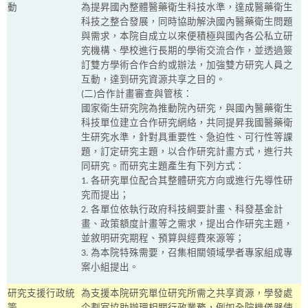
動
為提昇國內整體醫藥衛生科技水準，達成醫藥衛生
科技之整合發展，同時協助解決國內醫藥衛生問題
與需求，本院自成立以來便積極與國內各公私立研
究機構、學校進行長期的學術交流合作，並透過簽
訂雙方學術合作合約或辦法，加強雙方研究人員之
互動，達到研究資源共享之目的。
(
二
)
合作計畫審查與管核：
國家衛生研究院為推動院內研究，與國內醫藥衛生
科技單位建立合作研究網絡，共同提昇我國醫藥衛
生研究水準，針對具重要性、急迫性、可行性等課
題，訂定研究主題，以合作研究計畫方式，進行共
同研究。而研究主題產生有下列方式：
1.
各研究單位配合其整體研究方向或進行先導性研
究而提出；
2.
各單位依執行政府科技綱要計畫、科發基金計
畫、政策額度計畫等之需求，提出合作研究主題，
並敘明研究期程、預算與經費來源等；
3.
為本院特殊需要，召集相關領域學者專家組成專
案小組提出。
研究支援行政統
為支援本院研究單位研究所需之共享資源，學發處