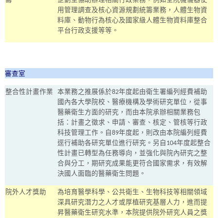
籌
企劃室協助辦理相關行政業務，例如全院機儀器使
用管理調查及核心資源規劃統籌業務，人體生物資
料庫、動物行為核心及國家級人體生物資料庫整合
平台行政支援等等。
審查室
整合性計畫作業
本業務之推展係於
82
年度起由衛生署編列經費補助
國內各大學院校、醫療機構及學術研究單位，從事
醫藥衛生方面的研究，而由本院承辦相關業務包
括：計畫之徵求、申請、審查、核定、管核等行政
科技管理工作。自
89
年度起，則改由本院編列經費
逕行補助各研究單位進行研究。另自
104
年度起整合
性計畫已轉型為任務導向，並強化與院內研究之整
合與分工，期研究成果能更符合國家需求，有效解
決國人面臨的醫藥衛生問題。
院外人才獎助
為培育醫學科學、公共衛生、生物科技等相關領域
深具研究潛力之人才或厚植研究基層人力，進而提
昇醫藥衛生研究水準，本院提供院外研究人員之獎