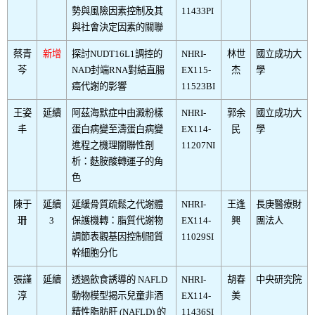
勢與風險因素控制及其
11433PI
與社會決定因素的關聯
蔡青
新增
探討NUDT16L1調控的
NHRI-
林世
國立成功大
芩
NAD封端RNA對結直腸
EX115-
杰
學
癌代謝的影響
11523BI
王姿
延續
阿茲海默症中由澱粉樣
NHRI-
郭余
國立成功大
丰
蛋白病變至濤蛋白病變
EX114-
民
學
進程之機理關聯性剖
11207NI
析：麩胺酸轉運子的角
色
陳于
延續
延緩骨質疏鬆之代謝體
NHRI-
王逢
長庚醫療財
珊
3
保護機轉：脂質代謝物
EX114-
興
團法人
調節表觀基因控制間質
11029SI
幹細胞分化
張謹
延續
透過飲食誘導的 NAFLD
NHRI-
胡春
中央研究院
淳
動物模型揭示兒童非酒
EX114-
美
精性脂肪肝 (NAFLD) 的
11436SI