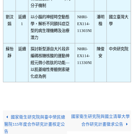
分子機制
劉汶
延續
以小腦的神經時空動態
NHRI-
潘明
國立臺灣大
娟
1
學，解析不同顫抖症亞
EX114-
楷
學
型的病生理機轉及治療
11303NI
潛力
蘇怡
延續
探討新型源自大片段非
NHRI-
陳俊
中央研究院
靜
編碼核糖核酸的運動神
EX114-
安
經元微小胜肽的功能—
11330NI
以肌萎縮性脊髓側索硬
化症為例
國家衛生研究院與國立清華大學
國家衛生研究院與臺中榮民總
醫院115年度合作研究計畫核定公
合作研究計畫徵求公告
告