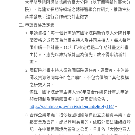
大學醫學院附設醫院新竹臺大分院（以下簡稱新竹臺大分
院），為建立長期跨領域之轉譯醫學合作研究，推動生技
產業發展，進行合作研究計畫徵求。
申請資格及定義
申請資格：每一個計畫須有國衛院與新竹臺大分院具申
請資格之成員互為計畫主持人及共同主持人。每人每年
限申請一件計畫。115年已核定通過二年期計畫之計畫
主持人，應先以維持該計畫為優先，故不得申請新計
畫。
國衛院計畫主持人須為國衛院專任PI、專案PI、主治醫
師及資源等同專任PI之合聘PI，不包含借調至其他機構
之研究人員。
備註：國衛院計畫主持人116年度合作研究計畫之申請
額度限制及應揭露事項，詳見國衛院公告：
https://pd.nhri.org.tw/nhri-joint-grants-list-fy116/
。
合作企業定義：指依我國相關法律設立之獨資事業、合
夥事業及公司，或以營利為目的，依照外國法律組織登
記，在中華民國境內營業之公司，且非依「大陸地區人