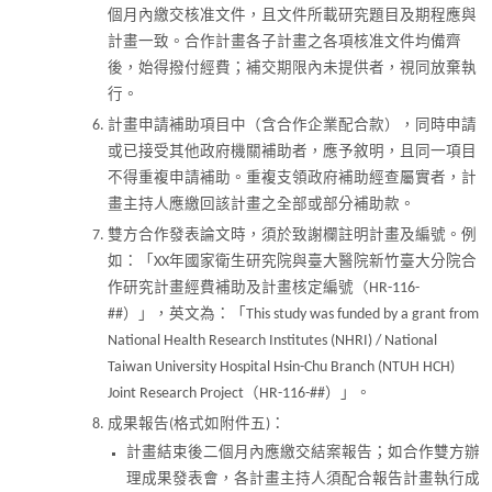
個月內繳交核准文件，且文件所載研究題目及期程應與
計畫一致。合作計畫各子計畫之各項核准文件均備齊
後，始得撥付經費；補交期限內未提供者，視同放棄執
行。
計畫申請補助項目中（含合作企業配合款），同時申請
或已接受其他政府機關補助者，應予敘明，且同一項目
不得重複申請補助。重複支領政府補助經查屬實者，計
畫主持人應繳回該計畫之全部或部分補助款。
雙方合作發表論文時，須於致謝欄註明計畫及編號。例
如：「XX年國家衛生研究院與臺大醫院新竹臺大分院合
作研究計畫經費補助及計畫核定編號（HR-116-
##）」，英文為：「This study was funded by a grant from
National Health Research Institutes (NHRI) / National
Taiwan University Hospital Hsin-Chu Branch (NTUH HCH)
Joint Research Project（HR-116-##）」。
成果報告(格式如附件五)：
計畫結束後二個月內應繳交結案報告；如合作雙方辦
理成果發表會，各計畫主持人須配合報告計畫執行成