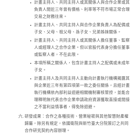
計畫主持人、共同主持人或其關係人與合作企業或其
負責人間近三年曾有價格、利率等不符市場正常合理
交易之財務往來。
計畫主持人、共同主持人與合作企業負責人為配偶或
子女、父母、祖父母、孫子女、兄弟姊妹關係。
計畫主持人、共同主持人或其關係人擔任董事、監察
人或經理人之合作企業。但以官股代表身分擔任董事
或監察人者，不在此限。
本項所稱之關係人，包含計畫主持人之配偶或未成年
子女。
計畫主持人及共同主持人主動向計畫執行機構揭露其
與企業近三年有第四項第一款之委任關係，且經計畫
執行機構依內部利益迴避相關機制審核管控，並能合
理釋明無代表合作企業申請政府資源獲取直接或間接
之不當利益情事者，得免除迴避。
研發成果：合作之各種技術、營業秘密與其他智慧財產權
歸屬，除另有規定，依國衛院與新竹臺大分院簽訂之共同
合作研究契約內容辦理。