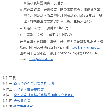
畫檢核表暨聲明書」之附表。
審查與評選：計畫經第一階段書面審查，擇優進入第二
階段評選會議。第二階段評選會議預計於115年11月辦
理，得視審查需要邀請計畫（總）主持人出席。
評選結果公告：預計115年12月。
計畫執行：預計116年1月1日起始。
計畫申請如有疑義，請洽：新竹臺大分院蔡雅晶小姐，電
話:03-6677600分機531564，E-mail：
G03635@hch.gov.tw
；
國衛院丁佳瑜小姐，電話：037-206166分機33006，E-
mail：
elsa@nhri.edu.tw
。
附件下載：
附件一
徵求合作企業計畫先期說明
附件二
合作研究計畫構想書
附件三
合作研究計畫檢核表暨聲明書（含附表）
附件四
合作意向書
附件五
進度報告格式