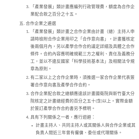
「產業發展」類計畫應編列行政管理費，額度為合作企
業配合款之百分之十五。
合作企業之遴選
「產業發展」類計畫之合作企業由計畫（總）主持人申
請時檢附合作企業用印之「合作意向書」，計畫獲核定
後兩個月內，另以產學合作合約議定詳細及具體之合作
條件。合約內容應明確規範三方之權利、責任及義務分
工，並以不違反國家「科學技術基本法」及相關法令規
章為原則。
有二家以上之合作企業時，須推選一家合作企業代表簽
署合作意向書及產學合作合約。
合作企業配合款之總額應達該計畫國衛院與新竹臺大分
院核定之計畫總經費的百分之五十(含)以上。實際金額
於簽訂產學合作合約書另予標明。
具有下列關係之一者，應行迴避：
計畫主持人、共同主持人或其關係人與合作企業或其
負責人間近三年曾有僱傭、委任或代理關係。