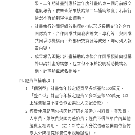
果。二年期計畫則應於當年度計畫結束三個月前繳交
進度報告，依審查結果核給第二年補助額度；若執行
情況不符預期得停止補助。
計畫執行的關鍵績效指標(KPI)以形成長期交流的合作
團隊為主，合作團隊共同發表論文、專利等，與團隊
共同爭取機構內、外部研究資源等成效，均可列入報
告內容。
成果報告須提出計畫補助結束後合作團隊預計向機構
外申請計畫的構想，包含但不限於說明補助機構名
稱、計畫類型或名稱等。
經費與補助項目
「個別型」計畫每年核定經費至多新臺幣200萬元，
「整合型」計畫每年核定經費至多新臺幣300萬元（以
上經費額度不含合作企業投入之配合款）。
經費使用範圍包括因執行研究所需之材料費、業務費、
人事費、維護費與國內差旅費；經費不得與單位內其他
經費互相流用。（註：新竹臺大分院儀器設備類依新竹
臺大分院研究經費使用規範辦理）。