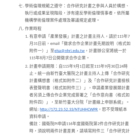
學術倫理規範之遵守：合作研究計畫之參與人員於構想、
執行或成果呈現階段，涉有違反學術倫理情事者，依所屬
機構學術倫理案件處理及審議規定處理。
作業時程
有意申請「產業發展」計畫之計畫主持人，請於115年7
月31日前，email「徵求合作企業計畫先期說明（格式如
附件一）」至
elsa@nhri.edu.tw
，計畫辦公室將統一於
115年8月7日公開徵求合作企業。
計畫申請期限：自115年9月1日起至115年9月30日24時
止。統一由新竹臺大醫院之計畫主持人上傳「合作研究
計畫構想書（格式如附件二）」及「合作研究計畫檢核
表暨聲明書（格式如附件三）」，申請產業發展類計畫
者另須上傳合作企業完成簽署之「合作意向書（格式如
附件四）」，至新竹臺大分院「計畫線上申辦系統」。
網址:
http://172.23.52.33/NTUHHCWPR
，恕不受理紙本
資料申請。
備註：國衛院PI申請116年度國衛院第2件合作研究計畫
時，須說明兩件計畫差異，請填寫附件三「合作研究計