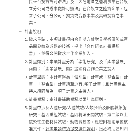
民來台投資許可辦法」及「大陸地區之營利事業在台設
立分公司或辦事處許可辦法」在台設立之陸資企業，包
含子公司、分公司、獨資或合夥事業及其轉投資之事
業。
計畫說明
徵求重點：本項計畫須由合作雙方針對具學術優勢或產
品開發較為成熟的技術，提出「合作研究計畫構想
書」，並得公開徵求合作企業加入。
計畫類別：本項計畫分為「學術研究」及「產業發展」
兩類；「產業發展」類計畫須有合作企業之投入。
計畫型態：本計畫得為「個別型」計畫或「整合型」計
畫；「整合型」計畫須至少有3項子計畫；且計畫總主
持人須同時為一項子計畫之主持人。
計畫期程：本計畫補助期程以兩年為原則。
計畫中涉及人體研究/人體試驗/人類胚胎及胚胎幹細胞
研究、基因重組試驗、基因轉殖田間試驗、第二級以上
感染性生物材料試驗、動物實驗者，應檢附相關單位核
准文件。
計畫申請時須提交送件證明
，接獲補助通知四