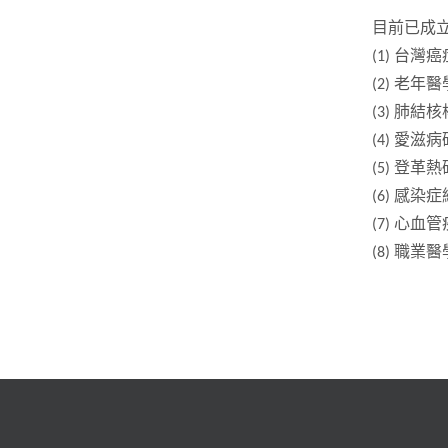
目前已成
(1) 台
(2) 老年
(3) 肺
(4) 愛滋
(5) 登革
(6) 感染
(7) 心
(8) 職業