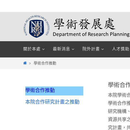
Skip
to
content
Skip
關於本處
最新消息
院外計畫
人才獎助
to
content
Home
學術合作推動
學術合
學術合作推動
本院學術
本院合作研究計畫之推動
學術合作
研究機構
資源共享
究計畫，