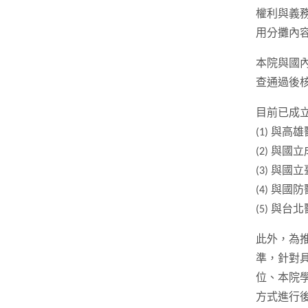
權利與義
用分攤內
本院與國
查通過後
目前已成
(1) 與
(2) 與
(3) 與
(4) 與
(5) 與
此外，為
準，針對
位、本院
方式進行