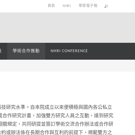
首頁
NHRI
學發電子報
役
學術合作推動
NHRI CONFERENCE
科技研究水準。自本院成立以來便積極與國內各公私立
或合作研究計畫，加強雙方研究人員之互動，達到研究
相關規定，共同研提並簽訂學術交流合作辦法或合作研
合約或辦法係在長期合作與互利的前提下，規範雙方之