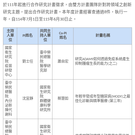
於111年起進行合作研究計畫徵求，由雙方計畫團隊針對跨領域之創新
研究主題，提出合作研究計畫。本年度計畫經審查通過8件，執行一
年，自114年7月1日至115年6月30日止。
主持
共同主
Co-PI
人單
PI姓名
持人單
計畫名稱
姓名
位
位
國家
衛生
臺中榮
研究
民總醫
研究ADAM9如何透過免疫系統產生
院
劉士任
院
蕭自宏
抑制腫瘤生長的能力(之二)
疫苗
醫學研
研發
究部
中心
臺中
榮民
國家衛
總醫
生研究
院
院
年輕早發成年型糖尿病(MODY)之最
沈宜靜
蔡慧如
內分
群體健
佳化診斷與精準醫療 (第三年)
泌新
康科學
陳代
研究所
謝科
臺中
榮民
國家衛
總醫
生研究