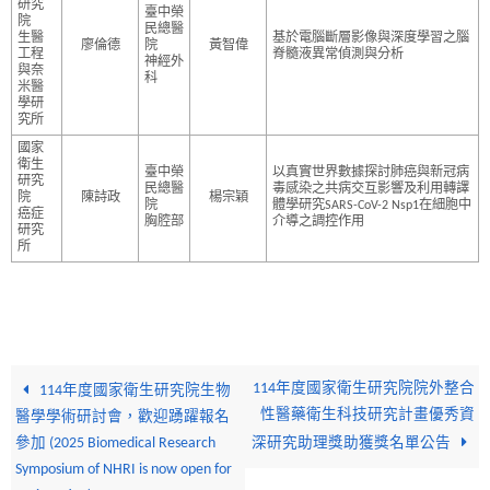
研究
臺中榮
院
民總醫
生醫
基於電腦斷層影像與深度學習之腦
廖倫德
院
黃智偉
工程
脊髓液異常偵測與分析
神經外
與奈
科
米醫
學研
究所
國家
衛生
臺中榮
以真實世界數據探討肺癌與新冠病
研究
民總醫
毒感染之共病交互影響及利用轉譯
院
陳詩政
楊宗穎
院
體學研究SARS-CoV-2 Nsp1在細胞中
癌症
胸腔部
介導之調控作用
研究
所
114年度國家衛生研究院院外整合
114年度國家衛生研究院生物
性醫藥衛生科技研究計畫優秀資
醫學學術研討會，歡迎踴躍報名
參加 (2025 Biomedical Research
深研究助理獎助獲獎名單公告
Symposium of NHRI is now open for