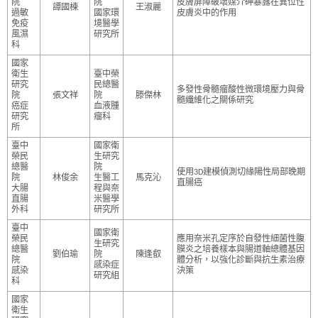
院
院
皮膚屏障破壞媒介砷暴露在異位性
譚國棟
王淑麗
過敏
國家環
皮膚炎中的作用
免疫
境醫學
風濕
研究所
科
國家
衛生
臺中榮
研究
民總醫
多發性骨髓瘤酸性微環境壓力與骨
院
張文祥
院
滕傑林
髓纖維化之關係研究
癌症
血液腫
研究
瘤科
所
臺中
國家衛
榮民
生研究
總醫
院
使用3D建模偵測切緣陽性局部晚期
院
林俊余
生醫工
馬克沁
直腸癌
大腸
程與奈
直腸
米醫學
外科
研究所
臺中
國家衛
榮民
應用奈米孔定序於自發性細菌性腹
生研究
總醫
膜炎之培養樣本與腸道軸總體基因
劉伯瑜
院
陳逢叡
院
體分析，以強化診斷與抗生素治療
感染症
感染
決策
研究組
科
國家
衛生