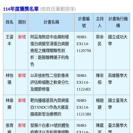
114年度獲獎名單
(依姓氏筆劃排序)
計畫編
主持
計畫執行機
姓名
類別
計畫名稱
號
人
構
王姿
新增
阿茲海默症中由澱粉樣
NHRI-
郭余
國立成功大
丰
蛋白病變至濤蛋白病變
EX114-
民
學
進程之機理關聯性剖
11207NI
析：麩胺酸轉運子的角
色
林怡
新增
以非放射性二倍影像來
NHRI-
陳崇
高雄醫學大
珊
評估幹細胞之軟骨分化
EX114-
桓
學
及關節修復
11224EI
林瑜
新增
靶向腫瘤基質內質網蛋
NHRI-
楊鎧
國立臺灣大
姍
白TXNDC5作為大腸直
EX114-
鍵
學
腸癌新型治療標的
11213BI
張育
新增
發展介白素19號抗體免
NHRI-
陳震
臺北醫學大
維
疫療法以及利用單細胞
EX114-
宇
學