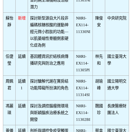
型的病生理機轉及治療
11303NI
潛力
蘇怡
新增
探討新型源自大片段非
NHRI-
陳俊
中央研究院
靜
編碼核糖核酸的運動神
EX114-
安
經元微小胜肽的功能—
11330NI
以肌萎縮性脊髓側索硬
化症為例
伍倢
延續
基因體資訊於結核病傳
NHRI-
林先
國立臺灣大
瑩
播研究與防治之應用
EX114-
和
學
11305PI
周姵
延續
探討醣解代謝在竇房結
NHRI-
胡瑜
國立陽明交
君
1
功能障礙所扮演的角色
EX114-
峰
通大學
11314SI
馮麗
延續
探討及調控腦瘤微環境
NHRI-
魏國
長庚醫療財
瑛
與新穎腦疾治療系統之
EX114-
珍
團法人
開發
11302BI
黃儀
延續
剖析與調控免疫突觸蛋
NHRI-
蔡幸
國立臺灣大