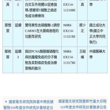
真
2
白交互作用體以促進伽
EX114-
真
學
瑪-德爾塔T細胞之癌症
11218BI
免疫治療療效
葉憶
延續
雙特異性去磷酸酶-2調控
NHRI-
蔡少
國立成功大
萱
CARM1在大腸癌進程的
EX114-
正
學(國立中
功能性研究
11321BI
正大學共同
執行)
鄔宛
延續
探討PCNA酪胺酸磷酸化
NHRI-
王紹
中國醫藥大
蓉
3
與抗腫瘤免疫的分子機
EX114-
椿
學
制及其對癌症免疫治療
11317BI
策略的啟示
國家衛生研究院暨新竹臺大分院
國家衛生研究院與臺中榮民總
115年度合作研究計畫徵求公告
醫院114年度合作研究計畫核定公