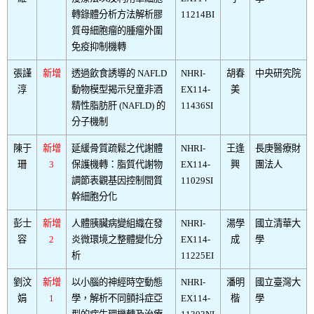
轉錄體分析方法解析膠
11214BI
質母細胞瘤的腫瘤外圍
免疫抑制機轉
張謹
新增
透過飲食誘導的 NAFLD
NHRI-
胡春
中央研究院
淳
動物模型揭示兒童非酒
EX114-
美
精性脂肪肝 (NAFLD) 的
11436SI
分子機制
陳于
新增
延緩骨質疏鬆之代謝體
NHRI-
王逢
長庚醫療財
珊
3
保護機轉：脂質代謝物
EX114-
興
團法人
調節表觀基因控制間質
11029SI
幹細胞分化
彭士
新增
人體胰臟病變組織在發
NHRI-
湯學
國立清華大
容
2
炎微環境之整體變化分
EX114-
成
學
析
11225EI
劉汶
新增
以小腦的神經時空動態
NHRI-
潘明
國立臺灣大
娟
1
學，解析不同顫抖症亞
EX114-
楷
學