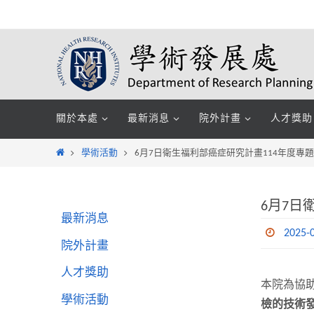
Skip
to
content
Skip
關於本處
最新消息
院外計畫
人才獎助
to
content
Home
學術活動
6月7日衛生福利部癌症研究計畫114年度專題
6月7日
最新消息
2025-
院外計畫
人才獎助
本院為協
學術活動
檢的技術