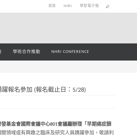
首頁
NHRI
學發電子報
役
學術合作推動
NHRI CONFERENCE
報名參加 (報名截止日：5/28)
張榮發基金會國際會議中心801會議廳辦理「早期癌症篩
相關領域或有興趣之臨床及研究人員踴躍參加，敬請利