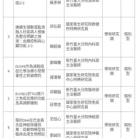
新竹臺大分院泌尿部
蘇彥榮
癌2/2
主治醫師
國家衛生研究院群健
邱弘毅
連續生理數值監測
所特聘研究員
融入社區病人預後
學術研究
個別
3
及整合照顧之預
類
型
測：血糖控制與心
新竹臺大分院內科部
臟功能 2/2
賴超倫
主治醫師
新竹臺大分院內科部
鄭暉騰
主治醫師
DUSP6作為減輕癌
學術研究
個別
4
症化學治療引發腎
類
型
國家衛生研究院免疫
毒性之新穎標的
譚澤華
中心特聘研究員
新竹臺大分院醫研部
邱顯鎰
RUVBL2於Th2媒介
主治醫師
學術研究
個別
5
之免疫反應的功能
類
型
國家衛生研究院免疫
及其調節機制
莊懷佳
中心副研究員
新竹臺大分院神經部
范恬心
探討DHA在巴金森
主治醫師
氏症神經保護效
學術研究
個別
6
果：從動物模型到
類
型
國家衛生研究院神醫
臨床血液生物標記
劉誠珍