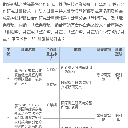
期跨領域之轉譯醫學合作研究，推動生技產業發展，自110年起進行合
作研究計畫徵求，由雙方計畫主持人針對具學術優勢或產品開發較為
成熟的技術提出合作研究計畫構想書。計畫分為「學術研究」及「產
業發展」兩類；「產業發展」類計畫須有合作企業之投入。計畫得為
「個別型」計畫或「整合型」計畫；「整合型」計畫須至少有3項子計
畫。 本次公告115年度獲補助計畫：
序
計畫名稱
合作計
職稱
計畫類別
計畫
號
畫主持
型態
人
新竹臺大分院復健部
吳爵宏
鼻腔內針式超音波
主治醫師
裝置促進鼻腔內藥
學術研究
個別
1
物遞送腦部：前驅
類
型
國家衛生研究院醫工
研究2/2
廖倫德
奈米所研究員
國家衛生研究院分基
從CRISPRi/ dCas9
許恩旗
所助研究員
全基因體篩選定義
新穎治療方法其透
學術研究
個別
2
過針對譜系可塑性
類
型
來封鎖治療引起的
神經內分泌前列腺