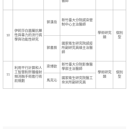
醫師
新竹臺大分院感染管
郭漢岳
制中心主治醫師
伊莉莎白菌屬抗藥
學術研究
個別
10
性與毒力的流行病
類
型
學與功能性研究
國家衛生研究院感疫
郭書辰
所副研究員級主治醫
師
新竹臺大分院影像醫
梁博欽
利用平行計算和人
學部主治醫師
工智慧對肝腫瘤射
學術研究
個別
11
頻消融手術進行術
類
型
國家衛生研究院醫工
馬克沁
前規劃
奈米所副研究員