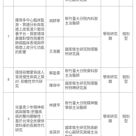
中心副研究員
新竹臺大分院內科部
運用多中心臨床監
胡耕寧
主治醫師
測、質譜分析與氣
道上皮氣液介面培
養平台，探索環境
學術研究
個別
7
暴露對慢性阻塞性
類
型
肺病臨床表現與呼
吸道上皮分化功能
國家衛生研究院環醫
王淑麗
的影響
所研究員
新竹臺大分院骨科部
環境荷爾蒙與成人
蘇盈豪
主治醫師
常見慢性疾病之探
學術研究
個別
8
討: 前瞻性世代研
類
型
國家衛生研究院環醫
陳保中
究
所特聘研究員
新竹臺大分院精神醫
林建亨
兒童青少年精神疾
學部主治醫師
病與腸胃/肝膽疾
病的雙向關聯性：
學術研究
個別
9
基於台灣全民健保
類
型
資料庫的長期世代
國家衛生研究院高齡
研究
吳其炘
中心副研究員級主治