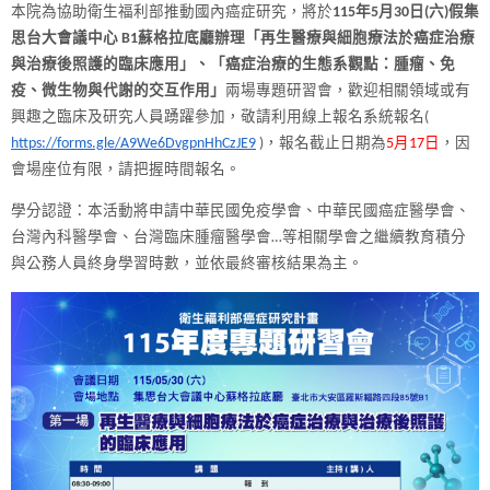
本院為協助衛生福利部推動國內癌症研究，將於
115年5月30日(六)假集
思台大會議中心 B1蘇格拉底廳辦理「再生醫療與細胞療法於癌症治療
與治療後照護的臨床應用」、「癌症治療的生態系觀點：腫瘤、免
疫、微生物與代謝的交互作用」
兩場專題研習會，歡迎相關領域或有
興趣之臨床及研究人員踴躍參加，敬請利用線上報名系統報名(
https://forms.gle/A9We6DvgpnHhCzJE9
)，報名截止日期為
5月17日
，因
會場座位有限，請把握時間報名。
學分認證：本活動將申請中華民國免疫學會、中華民國癌症醫學會、
台灣內科醫學會、台灣臨床腫瘤醫學會…等相關學會之繼續教育積分
與公務人員終身學習時數，並依最終審核結果為主。