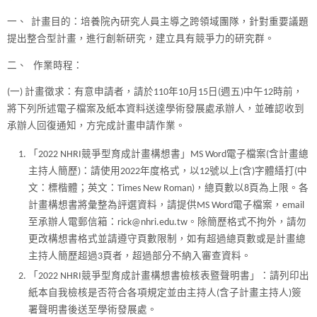
一、 計畫目的：培養院內研究人員主導之跨領域團隊，針對重要議題
提出整合型計畫，進行創新研究，建立具有競爭力的研究群。
二、 作業時程：
(一) 計畫徵求：有意申請者，請於110年10月15日(週五)中午12時前，
將下列所述電子檔案及紙本資料送達學術發展處承辦人，並確認收到
承辦人回復通知，方完成計畫申請作業。
「2022 NHRI競爭型育成計畫構想書」MS Word電子檔案(含計畫總
主持人簡歷)：請使用2022年度格式，以12號以上(含)字體繕打(中
文：標楷體；英文：Times New Roman)，總頁數以8頁為上限。各
計畫構想書將彙整為評選資料，請提供MS Word電子檔案，email
至承辦人電郵信箱：rick@nhri.edu.tw。除簡歷格式不拘外，請勿
更改構想書格式並請遵守頁數限制，如有超過總頁數或是計畫總
主持人簡歷超過3頁者，超過部分不納入審查資料。
「2022 NHRI競爭型育成計畫構想書檢核表暨聲明書」：請列印出
紙本自我檢核是否符合各項規定並由主持人(含子計畫主持人)簽
署聲明書後送至學術發展處。