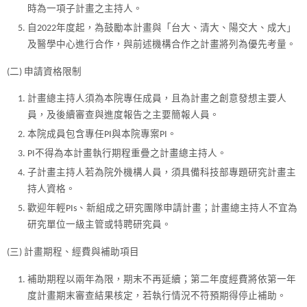
時為一項子計畫之主持人。
自2022年度起，為鼓勵本計畫與「台大、清大、陽交大、成大」
及醫學中心進行合作，與前述機構合作之計畫將列為優先考量。
(二) 申請資格限制
計畫總主持人須為本院專任成員，且為計畫之創意發想主要人
員，及後續審查與進度報告之主要簡報人員。
本院成員包含專任PI與本院專案PI。
PI不得為本計畫執行期程重疊之計畫總主持人。
子計畫主持人若為院外機構人員，須具備科技部專題研究計畫主
持人資格。
歡迎年輕PIs、新組成之研究團隊申請計畫；計畫總主持人不宜為
研究單位一級主管或特聘研究員。
(三) 計畫期程、經費與補助項目
補助期程以兩年為限，期末不再延續；第二年度經費將依第一年
度計畫期末審查結果核定，若執行情況不符預期得停止補助。