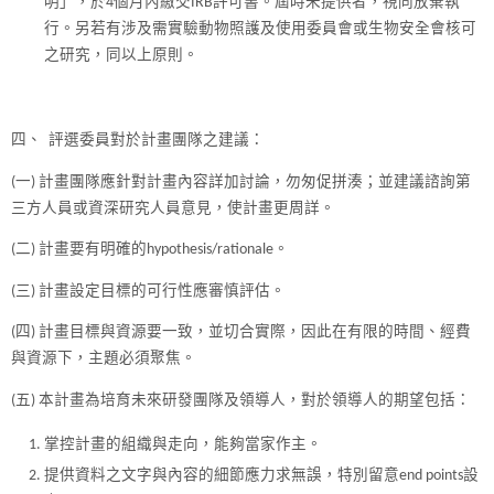
明」，於4個月內繳交IRB許可書。屆時未提供者，視同放棄執
行。另若有涉及需實驗動物照護及使用委員會或生物安全會核可
之研究，同以上原則。
四、 評選委員對於計畫團隊之建議：
(一) 計畫團隊應針對計畫內容詳加討論，勿匆促拼湊；並建議諮詢第
三方人員或資深研究人員意見，使計畫更周詳。
(二) 計畫要有明確的hypothesis/rationale。
(三) 計畫設定目標的可行性應審慎評估。
(四) 計畫目標與資源要一致，並切合實際，因此在有限的時間、經費
與資源下，主題必須聚焦。
(五) 本計畫為培育未來研發團隊及領導人，對於領導人的期望包括：
掌控計畫的組織與走向，能夠當家作主。
提供資料之文字與內容的細節應力求無誤，特別留意end points設