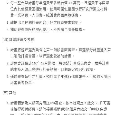
每一整合型計畫每年經費至多新台幣300萬元，且經費不得與單
位內其他經費互相流用，使用範圍包括因執行研究所需之材料
費、業務費、人事費、維護費與國內旅運費。
請提出全程期計畫內容，包含經費需求說明。
補助經費僅限於院內使用，不外撥至院外機構。
(四) 計畫評選及考核
計畫將經評選委員會之第一階段書面審查，篩選部分計畫進入第
二階段評選會議，以評選出受補助計畫。
評選會議預計110年12月辦理，將邀請計畫成員與會，屆時計畫
總主持人須出席進行計畫簡報，日期確定後另行通知。
通過審查執行之計畫，預計每半年進行進度報告，且須納入院內
計畫管考作業。
(五) 其他
計畫若涉及人類研究須送IRB審查，依本院規定，繳交IRB許可書
後始得撥付經費。請於接獲補助通知1個月內繳交「IRB送件證