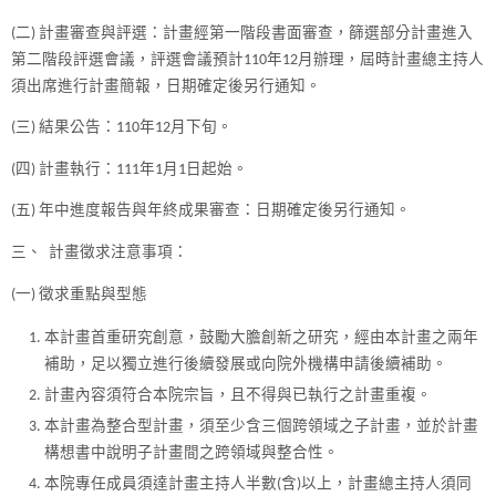
(二) 計畫審查與評選：計畫經第一階段書面審查，篩選部分計畫進入
第二階段評選會議，評選會議預計110年12月辦理，屆時計畫總主持人
須出席進行計畫簡報，日期確定後另行通知。
(三) 結果公告：110年12月下旬。
(四) 計畫執行：111年1月1日起始。
(五) 年中進度報告與年終成果審查：日期確定後另行通知。
三、 計畫徵求注意事項：
(一) 徵求重點與型態
本計畫首重研究創意，鼓勵大膽創新之研究，經由本計畫之兩年
補助，足以獨立進行後續發展或向院外機構申請後續補助。
計畫內容須符合本院宗旨，且不得與已執行之計畫重複。
本計畫為整合型計畫，須至少含三個跨領域之子計畫，並於計畫
構想書中說明子計畫間之跨領域與整合性。
本院專任成員須達計畫主持人半數(含)以上，計畫總主持人須同