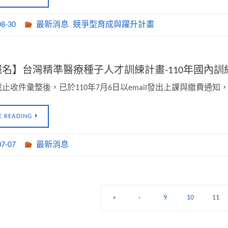
08-30
最新消息
,
競爭型育成與躍升計畫
名】台灣精準醫療種子人才訓練計畫-110年國內訓練(1
止收件彙整後，已於110年7月6日以email發出上課與繳費通
E READING
07-07
最新消息
«
‹
9
10
11