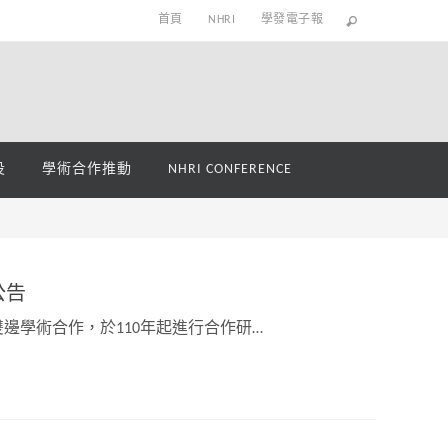
首頁
NHRI
學發電子報
役
學術合作推動
NHRI CONFERENCE
公告
邊學術合作，於110年起進行合作研…