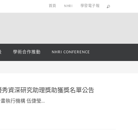
首頁
NHRI
學發電子報
役
學術合作推動
NHRI CONFERENCE
優秀資深研究助理獎助獲獎名單公告
 計畫執行機構 伍倢瑩…