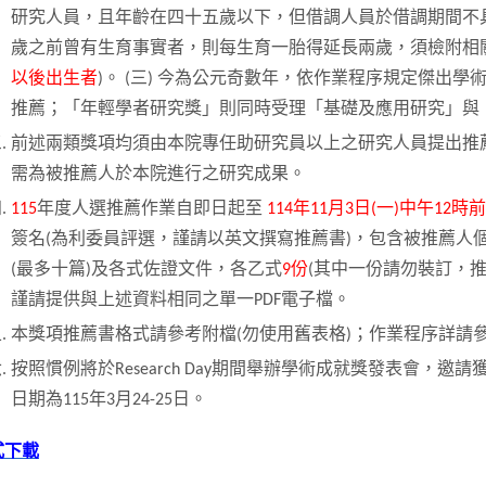
研究人員，且年齡在四十五歲以下，但借調人員於借調期間不
歲之前曾有生育事實者，則每生育一胎得延長兩歲，須檢附相
以後出生者
)。 (三) 今為公元奇數年，依作業程序規定傑出
推薦；「年輕學者研究獎」則同時受理「基礎及應用研究」與
前述兩類獎項均須由本院專任助研究員以上之研究人員提出推
需為被推薦人於本院進行之研究成果。
115
年度人選推薦作業自即日起至
114年11月3日(一)中午12時
簽名(為利委員評選，謹請以英文撰寫推薦書)，包含被推薦人
(最多十篇)及各式佐證文件，各乙式
9份
(其中一份請勿裝訂，推
謹請提供與上述資料相同之單一PDF電子檔。
本獎項推薦書格式請參考附檔(勿使用舊表格)；作業程序詳請
按照慣例將於Research Day期間舉辦學術成就獎發表會
日期為115年3月24-25日。
式下載