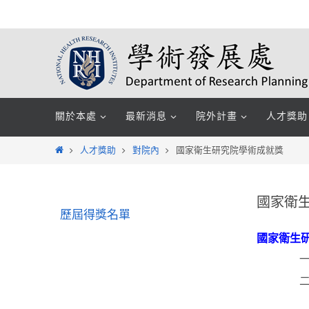
Skip
to
content
Skip
關於本處
最新消息
院外計畫
人才獎助
to
content
Home
人才獎助
對院內
國家衛生研究院學術成就獎
國家衛
歷屆得獎名單
國家衛生研