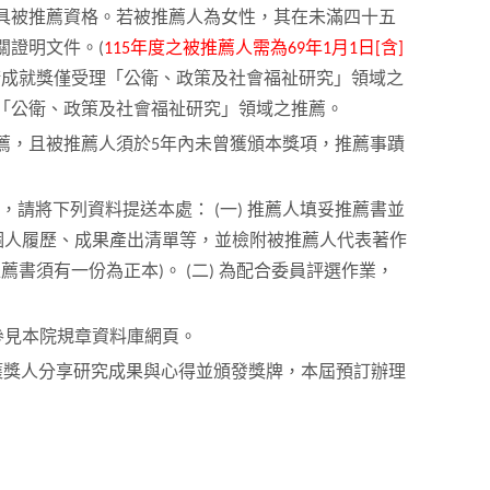
具被推薦資格。若被推薦人為女性，其在未滿四十五
關證明文件。(
115年度之被推薦人需為69年1月1日[含]
學術成就獎僅受理「公衛、政策及社會福祉研究」領域之
「公衛、政策及社會福祉研究」領域之推薦。
薦，且被推薦人須於5年內未曾獲頒本獎項，推薦事蹟
前
，請將下列資料提送本處： (一) 推薦人填妥推薦書並
個人履歷、成果產出清單等，並檢附被推薦人代表著作
薦書須有一份為正本)。 (二) 為配合委員評選作業，
參見本院規章資料庫網頁。
，邀請獲獎人分享研究成果與心得並頒發獎牌，本屆預訂辦理